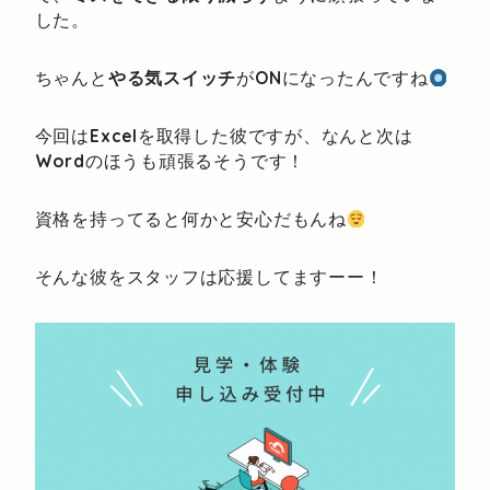
した。
ちゃんと
やる気スイッチ
が
ON
になったんですね
今回は
Excel
を取得した彼ですが、なんと次は
Word
のほうも頑張るそうです！
資格を持ってると何かと安心だもんね
そんな彼をスタッフは応援してますーー！