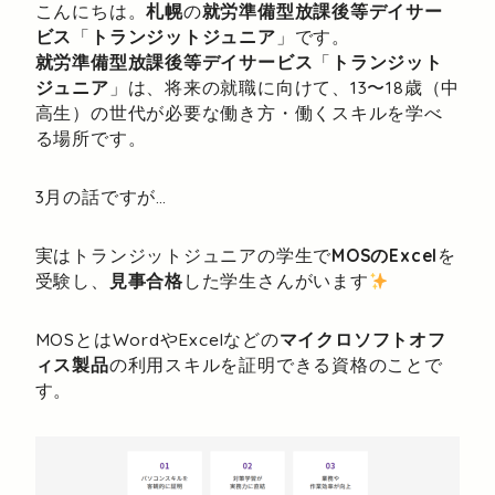
こんにちは。
札幌
の
就労準備型放課後等デイサー
ビス
「
トランジットジュニア
」です。
就労準備型放課後等デイサービス
「
トランジット
ジュニア
」は、将来の就職に向けて、13〜18歳（中
高生）の世代が必要な働き方・働くスキルを学べ
る場所です。
3月の話ですが…
実はトランジットジュニアの学生で
MOSのExcel
を
受験し、
見事合格
した学生さんがいます
MOSとはWordやExcelなどの
マイクロソフトオフ
ィス製品
の利用スキルを証明できる資格のことで
す。