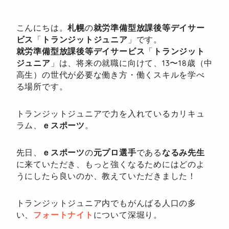
こんにちは。
札幌
の
就労準備型放課後等デイサー
ビス
「
トランジットジュニア
」です。
就労準備型放課後等デイサービス
「
トランジット
ジュニア
」は、将来の就職に向けて、13〜18歳（中
高生）の世代が必要な働き方・働くスキルを学べ
る場所です。
トランジットジュニアで力を入れているカリキュ
ラム、
ｅスポーツ
。
先日、
ｅスポーツ
の
元プロ選手
である
なるみ先生
に来ていただき、もっと強くなるためにはどのよ
うにしたら良いのか、教えていただきました！
トランジットジュニア内でもがんばる人口の多
い、
フォートナイト
について深堀り。