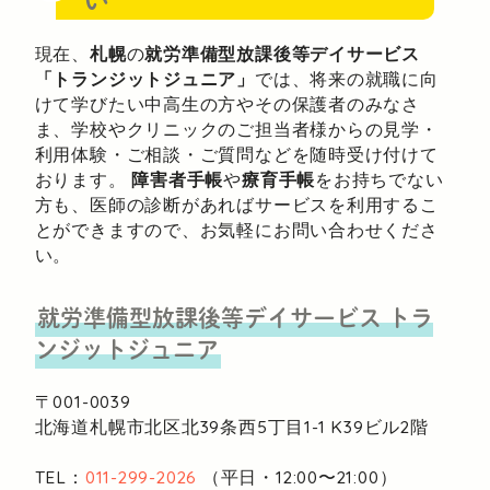
現在、
札幌
の
就労準備型放課後等デイサービス
「トランジットジュニア」
では、将来の就職に向
けて学びたい中高生の方やその保護者のみなさ
ま、学校やクリニックのご担当者様からの見学・
利用体験・ご相談・ご質問などを随時受け付けて
おります。
障害者手帳
や
療育手帳
をお持ちでない
方も、医師の診断があればサービスを利用するこ
とができますので、お気軽にお問い合わせくださ
い。
就労準備型放課後等デイサービス
トラ
ンジットジュニア
〒001-0039
北海道札幌市北区北39条西5丁目1-1
K39ビル2階
TEL：
011-299-2026
（平日・12:00〜21:00）