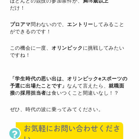
ほとんどの競技の参加条件が、
満16歳以上
だけ！
プロアマ
問わないので、
エントリー
してみること
ができるのです！
この機会に一度、
オリンピック
に挑戦してみたい
ですね！
「学生時代の思い出は、オリンピックeスポーツの
予選に出場たことです」
なんて言えたら、
就職面
接
の
採用担当者
は食いつくこと間違いなし！？
ぜひ、時代の波に乗ってみてください。
お気軽にお問い合わせくださ
い