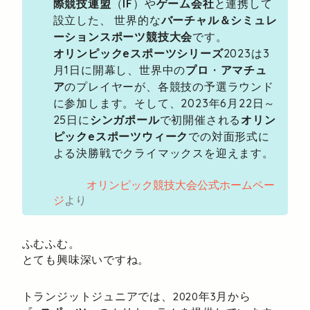
際競技連盟
（
IF
）や
ゲーム会社
と連携して
設立した、 世界的な
バーチャル＆シミュレ
ーションスポーツ競技大会
です。
オリンピックeスポーツシリーズ
2023は3
月1日に開幕し、世界中の
プロ
・
アマチュ
ア
のプレイヤーが、各競技の予選ラウンド
に参加します。そして、2023年6月22日～
25日に
シンガポール
で初開催される
オリン
ピックeスポーツウィーク
での対面形式に
よる決勝戦でクライマックスを迎えます。
オリンピック競技大会公式ホームペー
ジ
より
ふむふむ。
とても興味深いですね。
トランジットジュニアでは、2020年3月から