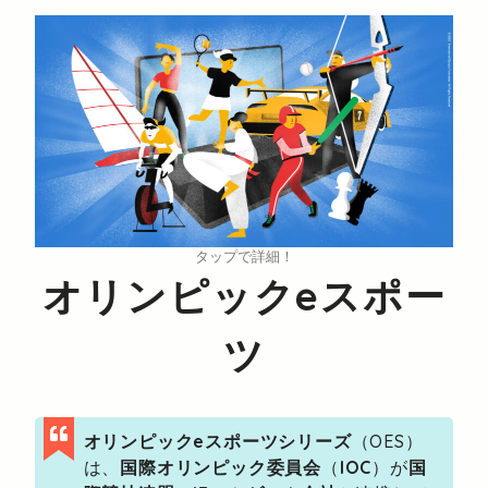
タップで詳細！
オリンピックeスポー
ツ
オリンピックeスポーツシリーズ
（OES）
は、
国際オリンピック委員会
（
IOC
）が
国