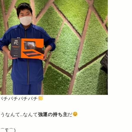
パチパチパチパチ
まうなんて…なんて
強運の持ち主
だ
⌒∇⌒)