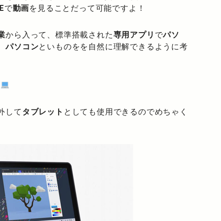
E
で
動画
を見ることだって可能ですよ！
業
から入って、標準搭載された
専用アプリ
で
パソ
、
パソコン
といものをを自然に理解できるように考
ね
外して
タブレット
としても使用できるのでめちゃく