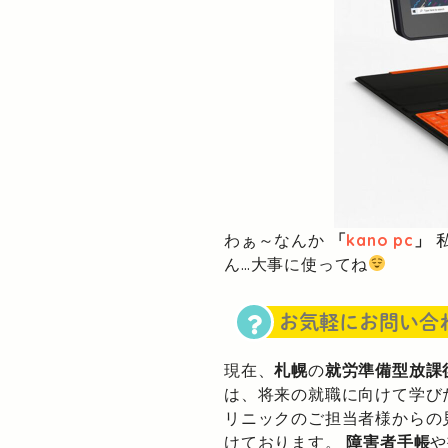
わぁ～なんか
「
kano pc
」
私
ん…大事に使ってね
お気軽にお問い合
現在、
札幌
の
就労準備型放課
は、将来の就職に向けて学び
リニックのご担当者様からの
けております。
障害者手帳
や