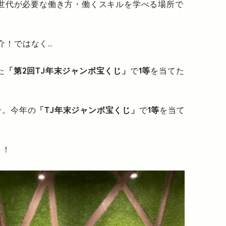
の世代が必要な働き方・働くスキルを学べる場所で
介！ではなく…
た
「第2回TJ年末ジャンボ宝くじ」
で
1等
を当てた
ン。今年の
「TJ年末ジャンボ宝くじ」
で
1等
を当て
！！