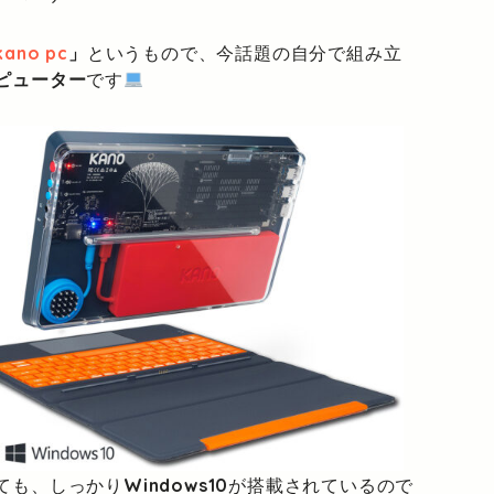
kano pc
」
というもので、今話題の自分で組み立
ピューター
です
ても、しっかり
Windows10
が搭載されているので