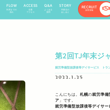
FLOW
ACCESS
Q&A
STORY
RECRUIT
利用までの
交通
よくある
卒業生の
採用情報
流れ
アクセス
質問
あしあと
第2回TJ年末ジ
就労準備型放課後等デイサービス トラ
2022.1.25
こんにちは。
札幌
の
就労準備
ア
」です。
就労準備型放課後等デイサー