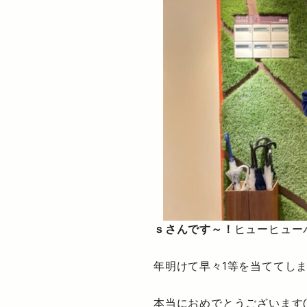
ｓさんです～！
ヒューヒュー
年明けて早々1等を当ててし
本当におめでとうございます(