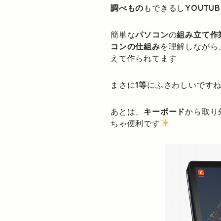
調べもの
もできるし
YOUTUB
簡単な
パソコン
の
組み立て作
コンの仕組み
を理解しながら
えて作られてます
まさに
1等
にふさわしいです
あとは、
キーボード
から取り
ちゃ便利です