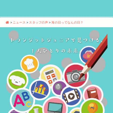
>
ニュース
>
スタッフの声
>
海の日ってなんの日？