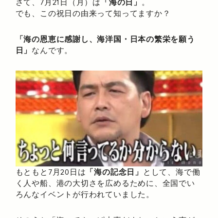
さて、7月21日（月）は
「海の日」
。
でも、この祝日の由来って知ってますか？
「海の恩恵に感謝し、海洋国・日本の繁栄を願う
日」
なんです。
もともと7月20日は
「海の記念日」
として、海で働
く人や船、港の大切さを広めるために、全国でい
ろんなイベントが行われていました。