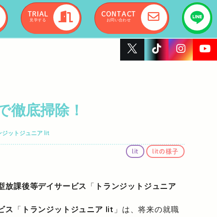
TRIAL
CONTACT
見学する
お問い合わせ
で徹底掃除！
ットジュニア lit
lit
litの様子
型放課後等デイサービス
「
トランジットジュニア
ビス
「
トランジットジュニア lit
」は、将来の就職