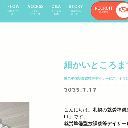
FLOW
ACCESS
Q&A
STORY
RECRUIT
利用までの
交通
よくある
卒業生の
採用情報
流れ
アクセス
質問
あしあと
細かいところま
就労準備型放課後等デイサービス トランジ
2025.7.17
こんにちは。
札幌
の
就労準備
lit
」です。
就労準備型放課後等デイサー