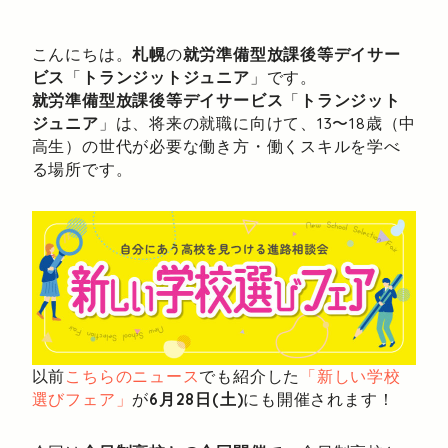
こんにちは。
札幌
の
就労準備型放課後等デイサー
ビス
「
トランジットジュニア
」です。
就労準備型放課後等デイサービス
「
トランジット
ジュニア
」は、将来の就職に向けて、13〜18歳（中
高生）の世代が必要な働き方・働くスキルを学べ
る場所です。
以前
こちらのニュース
でも紹介した
「新しい学校
選びフェア」
が
6月28日(土)
にも開催されます！