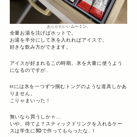
あらかわいい
ムーミン
。
全量お湯を注げばホットで。
お湯を半分にして氷を入れればアイスで。
好きな飲み方ができます。
アイスが好まれるこの時期。氷を大量に使うよう
になるのですが…
litには氷を一つずつ掴むトングのような道具しかあ
りません。
こりゃまいった！
無いなら買うしかｎ……
いや、待てよ？スティックドリンクを入れるケー
スは学生に
3D
で作ってもらったな…！