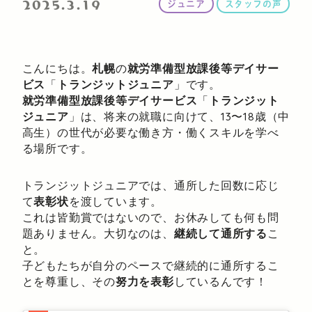
2025.3.19
ジュニア
スタッフの声
こんにちは。
札幌
の
就労準備型放課後等デイサー
ビス
「
トランジットジュニア
」です。
就労準備型放課後等デイサービス
「
トランジット
ジュニア
」は、将来の就職に向けて、13〜18歳（中
高生）の世代が必要な働き方・働くスキルを学べ
る場所です。
トランジットジュニアでは、通所した回数に応じ
て
表彰状
を渡しています。
これは皆勤賞ではないので、お休みしても何も問
題ありません。大切なのは、
継続して通所する
こ
と。
子どもたちが自分のペースで継続的に通所するこ
とを尊重し、その
努力を表彰
しているんです！