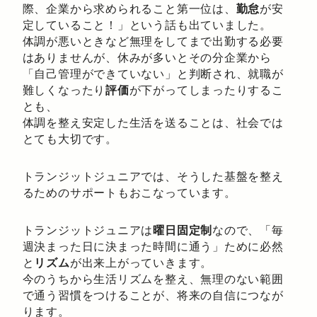
際、企業から求められること第一位は、
勤怠
が安
定していること！」という話も出ていました。
体調が悪いときなど無理をしてまで出勤する必要
はありませんが、休みが多いとその分企業から
「自己管理ができていない」と判断され、就職が
難しくなったり
評価
が下がってしまったりするこ
とも、
体調を整え安定した生活を送ることは、社会では
とても大切です。
トランジットジュニアでは、そうした基盤を整え
るためのサポートもおこなっています。
トランジットジュニアは
曜日固定制
なので、「毎
週決まった日に決まった時間に通う」ために必然
と
リズム
が出来上がっていきます。
今のうちから生活リズムを整え、無理のない範囲
で通う習慣をつけることが、将来の自信につなが
ります。