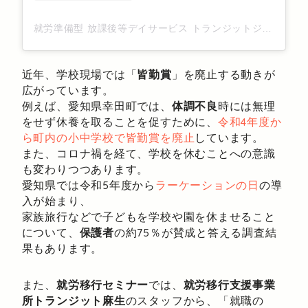
就労準備型 放課後等デイサービス トランジットジュニア(@transit.jr)がシェアした投稿
近年、学校現場では「
皆勤賞
」を廃止する動きが
広がっています。
例えば、愛知県幸田町では、
体調不良
時には無理
をせず休養を取ることを促すために、
令和4年度か
ら町内の小中学校で皆勤賞を廃止
しています。
また、コロナ禍を経て、学校を休むことへの意識
も変わりつつあります。
愛知県では令和5年度から
ラーケーションの日
の導
入が始まり、
家族旅行などで子どもを学校や園を休ませること
について、
保護者
の約75％が賛成と答える調査結
果もあります。
また、
就労移行セミナー
では、
就労移行支援事業
所トランジット麻生
のスタッフから、「就職の