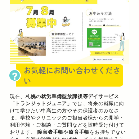
お気軽にお問い合わせくださ
い
現在、
札幌
の
就労準備型放課後等デイサービス
「トランジットジュニア」
では、将来の就職に向
けて学びたい中高生の方やその保護者のみなさ
ま、学校やクリニックのご担当者様からの見学・
利用体験・ご相談・ご質問などを随時受け付けて
おります。
障害者手帳
や
療育手帳
をお持ちでない