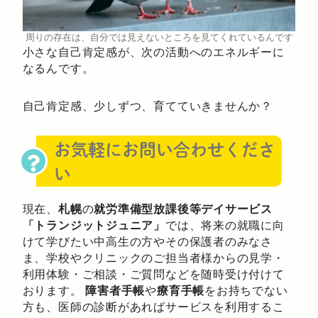
周りの存在は、自分では見えないところを見てくれているんです
小さな自己肯定感が、次の活動へのエネルギーに
なるんです。
自己肯定感、少しずつ、育てていきませんか？
お気軽にお問い合わせくださ
い
現在、
札幌
の
就労準備型放課後等デイサービス
「トランジットジュニア」
では、将来の就職に向
けて学びたい中高生の方やその保護者のみなさ
ま、学校やクリニックのご担当者様からの見学・
利用体験・ご相談・ご質問などを随時受け付けて
おります。
障害者手帳
や
療育手帳
をお持ちでない
方も、医師の診断があればサービスを利用するこ