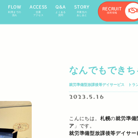
FLOW
ACCESS
Q&A
STORY
RECRUIT
利用までの
交通
よくある
卒業生の
採用情報
流れ
アクセス
質問
あしあと
なんでもできち
就労準備型放課後等デイサービス トラ
2023.5.16
こんにちは。
札幌
の
就労準備
ア
」です。
就労準備型放課後等デイサー