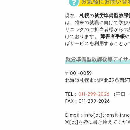
お気軽にお問い合
現在、
札幌
の
就労準備型放課
は、将来の就職に向けて学び
リニックのご担当者様からの
けております。
障害者手帳
や
ばサービスを利用することが
就労準備型放課後等デイサ
〒001-0039
北海道札幌市北区北39条西5丁
TEL：
011-299-2026
（平日・1
FAX：011-299-2026
E-mail：info[at]transit-jr.ne
※[at]を@に書き換えてくだ