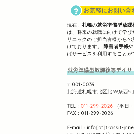
お気軽にお問い合
現在、
札幌
の
就労準備型放課
は、将来の就職に向けて学び
リニックのご担当者様からの
けております。
障害者手帳
や
ばサービスを利用することが
就労準備型放課後等デイサ
〒001-0039
北海道札幌市北区北39条西5丁
TEL：
011-299-2026
（平日・1
FAX：011-299-2026
E-mail：info[at]transit-jr.ne