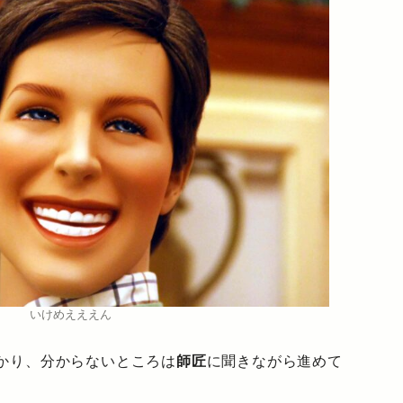
いけめえええん
かり、分からないところは
師匠
に聞きながら進めて