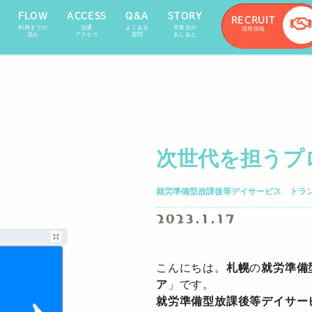
FLOW
ACCESS
Q&A
STORY
RECRUIT
利用までの
交通
よくある
卒業生の
採用情報
流れ
アクセス
質問
あしあと
次世代を担うプ
就労準備型放課後等デイサービス トラ
2023.1.17
こんにちは。
札幌
の
就労準備
ア
」です。
就労準備型放課後等デイサー