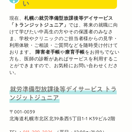
い
現在、
札幌
の
就労準備型放課後等デイサービス
「トランジットジュニア」
では、将来の就職に向
けて学びたい中高生の方やその保護者のみなさ
ま、学校やクリニックのご担当者様からの見学・
利用体験・ご相談・ご質問などを随時受け付けて
おります。
障害者手帳
や
療育手帳
をお持ちでない
方も、医師の診断があればサービスを利用するこ
とができますので、お気軽にお問い合わせくださ
い。
就労準備型放課後等デイサービス
トラ
ンジットジュニア
〒001-0039
北海道札幌市北区北39条西5丁目1-1
K39ビル2階
TEL：
011-299-2026
（平日・12:00〜21:00）