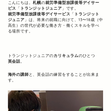
こんにちは。
札幌
の
就労準備型放課後等デイサー
ビス
「
トランジットジュニア
」です。
就労準備型放課後等デイサービス
「
トランジット
ジュニア
」は、将来の就職に向けて、13〜18歳（中
高生）の世代が必要な働き方・働くスキルを学べ
る場所です。
トランジットジュニアの
カリキュラム
のひとつ
英会話
。
海外の講師
と、英会話の練習をすることが出来ま
す。