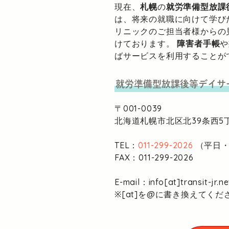
現在、
札幌
の
就労準備型放課
は、将来の就職に向けて学び
リニックのご担当者様からの
けております。
障害者手帳
や
ばサービスを利用することが
就労準備型放課後等デイサ
〒001-0039
北海道札幌市北区北39条西5丁
TEL：
011-299-2026
（平日・1
FAX：011-299-2026
E-mail：info[at]transit-jr.ne
※[at]を@に書き換えてくだ