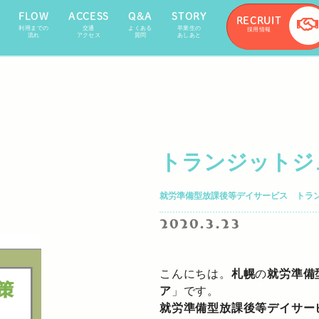
FLOW
ACCESS
Q&A
STORY
RECRUIT
利用までの
交通
よくある
卒業生の
採用情報
流れ
アクセス
質問
あしあと
トランジットジ
就労準備型放課後等デイサービス トラ
2020.3.23
こんにちは。
札幌
の
就労準備
ア
」です。
就労準備型放課後等デイサー