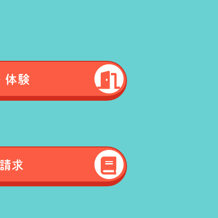
・体験
請求