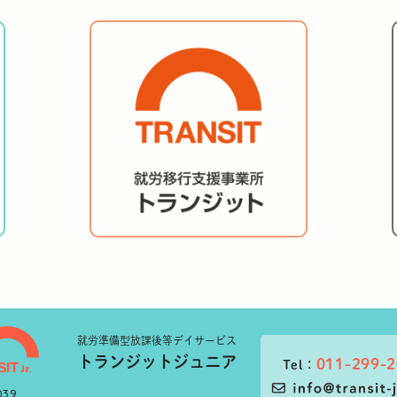
就労準備型
放課後等デイサービス
トランジットジュニア
011-299-
Tel：
039