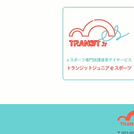
〒001-0