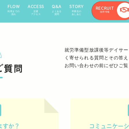
FLOW
ACCESS
Q&A
STORY
RECRUIT
利用までの
交通
よくある
卒業生の
採用情報
流れ
アクセス
質問
あしあと
就労準備型放課後等デイサー
A
く寄せられる質問とその答え
お問い合わせの前にぜひご覧
ご質問
ますか？
コミュニケー