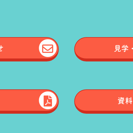
せ
見学
資料