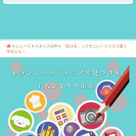
>
ニュース
>
スタッフの声
>
「続ける」ってすごい！コツコツ通う
学生たち！