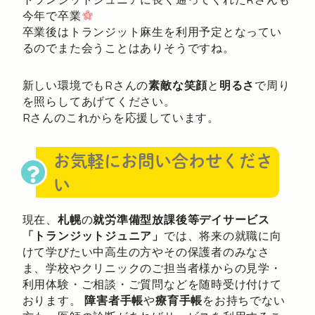
今年で卒業
卒業後はトランジット麻生を利用予定となってい
るのでまた会うことはありそうですね。
新しい環境でもRさんの
素敵な笑顔
と
明るさ
で周り
を照らしてあげてください。
Rさんのこれからを応援しています。
お気軽にお問い合わせくださ
い
現在、
札幌
の
就労準備型放課後等デイサービス
「トランジットジュニア」
では、将来の就職に向
けて学びたい中高生の方やその保護者のみなさ
ま、学校やクリニックのご担当者様からの見学・
利用体験・ご相談・ご質問などを随時受け付けて
おります。
障害者手帳
や
療育手帳
をお持ちでない