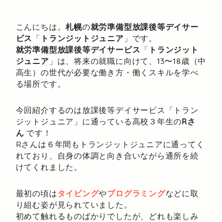
こんにちは。
札幌
の
就労準備型放課後等デイサー
ビス
「
トランジットジュニア
」です。
就労準備型放課後等デイサービス
「
トランジット
ジュニア
」は、将来の就職に向けて、13〜18歳（中
高生）の世代が必要な働き方・働くスキルを学べ
る場所です。
今回紹介するのは放課後等デイサービス「トラン
ジットジュニア」に通っている高校３年生の
Rさ
ん
です！
Rさんは６年間もトランジットジュニアに通ってく
れており、自身の体調と向き合いながら通所を続
けてくれました。
最初の頃は
タイピング
や
プログラミング
などに取
り組む姿が見られていました。
初めて触れるものばかりでしたが、どれも楽しみ