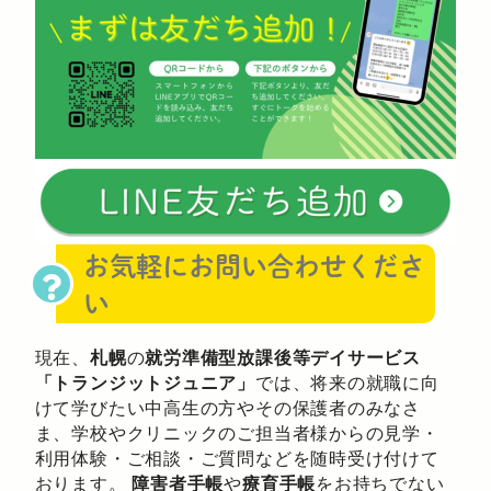
お気軽にお問い合わせくださ
い
現在、
札幌
の
就労準備型放課後等デイサービス
「トランジットジュニア」
では、将来の就職に向
けて学びたい中高生の方やその保護者のみなさ
ま、学校やクリニックのご担当者様からの見学・
利用体験・ご相談・ご質問などを随時受け付けて
おります。
障害者手帳
や
療育手帳
をお持ちでない