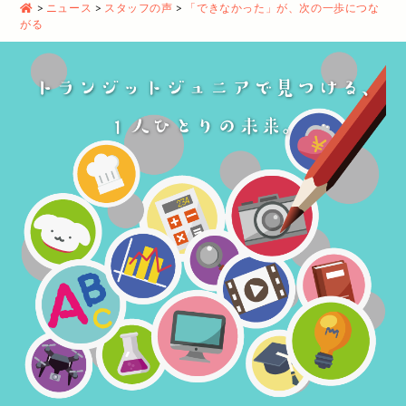
>
ニュース
>
スタッフの声
>
「できなかった」が、次の一歩につな
がる