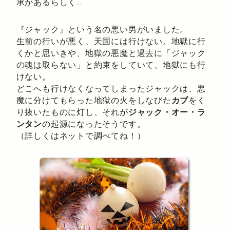
承があるらしく…
『ジャック』という名の悪い男がいました。
生前の行いが悪く、天国には行けない。地獄に行
くかと思いきや、地獄の悪魔と過去に「ジャック
の魂は取らない」と約束をしていて、地獄にも行
けない。
どこへも行けなくなってしまったジャックは、悪
魔に分けてもらった地獄の火をしなびた
カブ
をく
り抜いたものに灯し、それが
ジャック・オー・ラ
ンタン
の起源になったそうです。
（詳しくはネットで調べてね！）