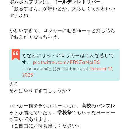
ポムポムプリン
は、
ゴールデンレトリバー
！
「おるすばん」が嫌いとか、犬らしくてかわいい
ですよね。
かわいすぎて、ロッカーにむぎゅーっと押し込ん
でおきたくなっちゃう。
ちなみにリットのロッカーはこんな感じで
す。
pic.twitter.com/PR9ZaMpiDS
— nekotumi社 (@nekotumisya)
October 17,
2025
え？
それはやりすぎでしょうか？
ロッカー横チラシスペースには、
高校
の
パンフレ
ット
が増えていたり、
学校祭
でもらったヨーヨー
が置いてあります。
（ご自由にお持ち帰りください）