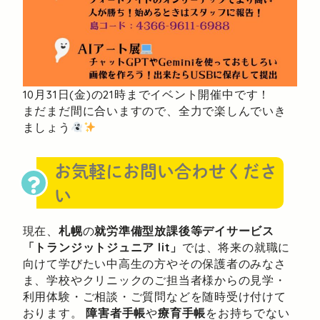
10月31日(金)の21時までイベント開催中です！
まだまだ間に合いますので、全力で楽しんでいき
ましょう
お気軽にお問い合わせくださ
い
現在、
札幌
の
就労準備型放課後等デイサービス
「トランジットジュニア lit」
では、将来の就職に
向けて学びたい中高生の方やその保護者のみなさ
ま、学校やクリニックのご担当者様からの見学・
利用体験・ご相談・ご質問などを随時受け付けて
おります。
障害者手帳
や
療育手帳
をお持ちでない