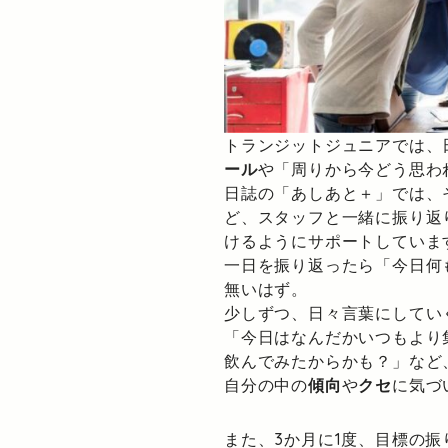
トランジットジュニアでは、
ール
や「周りから今どう思わ
日誌の「あしあと＋」では、
ど、スタッフと一緒に振り返
けるようにサポートしていま
一日を振り返ったら「今日何
無いはず。
少しずつ、日々言葉にしてい
「今日はなんだかいつもより
飲んでみたからかも？」など
自分の中の
傾向
や
クセ
に気づ
また、3か月に1度、目標の