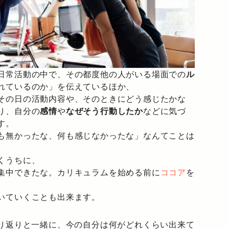
日常活動の中で、その都度他の人がいる場面での
ル
れているのか」を伝えているほか、
その日の活動内容や、そのときにどう感じたかな
り、自分の
感情
や
なぜそう行動したか
などに気づ
す。
も無かったな、何も感じなかったな」なんてことは
くうちに、
集中できたな。カリキュラムを始める前に
ココア
を
、
いていくことも出来ます。
振り返りと一緒に、今の自分は何がどれくらい出来て