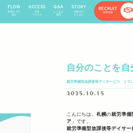
FLOW
ACCESS
Q&A
STORY
RECRUIT
利用までの
交通
よくある
卒業生の
採用情報
流れ
アクセス
質問
あしあと
自分のことを自
就労準備型放課後等デイサービス トラ
2025.10.15
こんにちは。
札幌
の
就労準備
ア
」です。
就労準備型放課後等デイサー