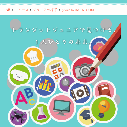
>
ニュース
>
ジュニアの様子
>
ひみつのASIATO #4