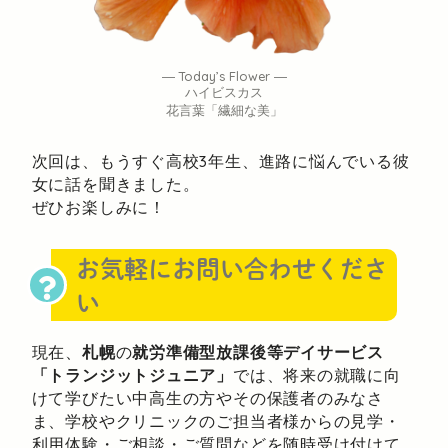
― Today’s Flower ―
ハイビスカス
花言葉「繊細な美」
次回は、もうすぐ高校3年生、進路に悩んでいる彼
女に話を聞きました。
ぜひお楽しみに！
お気軽にお問い合わせくださ
い
現在、
札幌
の
就労準備型放課後等デイサービス
「トランジットジュニア」
では、将来の就職に向
けて学びたい中高生の方やその保護者のみなさ
ま、学校やクリニックのご担当者様からの見学・
利用体験・ご相談・ご質問などを随時受け付けて