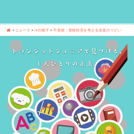
>
ニュース
>
litの様子
>
不登校・登校拒否を考える全道のつどい