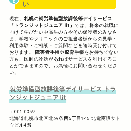
い
現在、
札幌
の
就労準備型放課後等デイサービス
「トランジットジュニア lit」
では、将来の就職に
向けて学びたい中高生の方やその保護者のみなさ
ま、学校やクリニックのご担当者様からの見学・
利用体験・ご相談・ご質問などを随時受け付けて
おります。
障害者手帳
や
療育手帳
をお持ちでない
方も、医師の診断があればサービスを利用するこ
とができますので、お気軽にお問い合わせくださ
い。
就労準備型放課後等デイサービス
トラ
ンジットジュニア lit
〒001-0039
北海道札幌市北区北39条西5丁目1-15
北電商販サト
ウビル4階