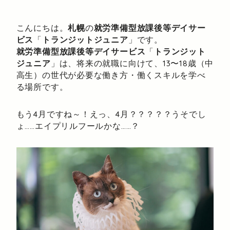
こんにちは。
札幌
の
就労準備型放課後等デイサー
ビス
「
トランジットジュニア
」です。
就労準備型放課後等デイサービス
「
トランジット
ジュニア
」は、将来の就職に向けて、13〜18歳（中
高生）の世代が必要な働き方・働くスキルを学べ
る場所です。
もう4月ですね～！えっ、4月？？？？？うそでし
ょ……エイプリルフールかな……？