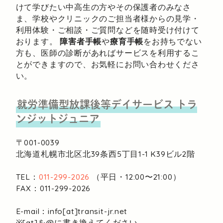
けて学びたい中高生の方やその保護者のみなさ
ま、学校やクリニックのご担当者様からの見学・
利用体験・ご相談・ご質問などを随時受け付けて
おります。
障害者手帳
や
療育手帳
をお持ちでない
方も、医師の診断があればサービスを利用するこ
とができますので、お気軽にお問い合わせくださ
い。
就労準備型放課後等デイサービス
トラ
ンジットジュニア
〒001-0039
北海道札幌市北区北39条西5丁目1-1
K39ビル2階
TEL：
011-299-2026
（平日・12:00〜21:00）
FAX：011-299-2026
E-mail：info[at]transit-jr.net
※[at]を@に書き換えてください