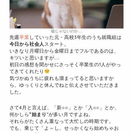
嘘じゃないのか……
先週
卒業
していった元・高校3年生のうち就職組は
今日から社会人
スタート。
いきなり月曜日から金曜日までフルであるのは、
キツいと思いますが……
初日の感想を聞かせにさっそく卒業生の1人がやっ
てきてくれたり
気づかぬうちに疲れも溜まってると思いますか
ら、ゆっくりと休んでねと伝えさせていただきま
した。
さて4月と言えば、「新○○」とか「入○○」とか、
何かしら
”始まり
”が多い月ですよね。
それらがたくさん重なって大忙しの時期です。
でも、乗じて「よ～し、せっかくなら始めちゃお