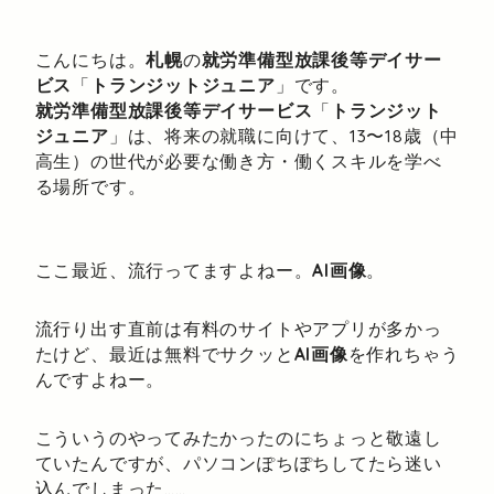
こんにちは。
札幌
の
就労準備型放課後等デイサー
ビス
「
トランジットジュニア
」です。
就労準備型放課後等デイサービス
「
トランジット
ジュニア
」は、将来の就職に向けて、13〜18歳（中
高生）の世代が必要な働き方・働くスキルを学べ
る場所です。
ここ最近、流行ってますよねー。
AI画像
。
流行り出す直前は有料のサイトやアプリが多かっ
たけど、最近は無料でサクッと
AI画像
を作れちゃう
んですよねー。
こういうのやってみたかったのにちょっと敬遠し
ていたんですが、パソコンぽちぽちしてたら迷い
込んでしまった……