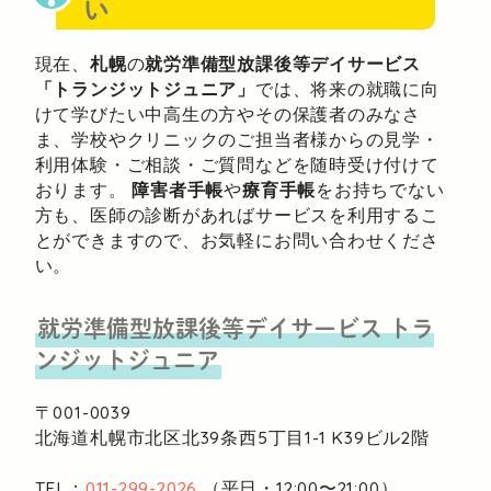
い
現在、
札幌
の
就労準備型放課後等デイサービス
「トランジットジュニア」
では、将来の就職に向
けて学びたい中高生の方やその保護者のみなさ
ま、学校やクリニックのご担当者様からの見学・
利用体験・ご相談・ご質問などを随時受け付けて
おります。
障害者手帳
や
療育手帳
をお持ちでない
方も、医師の診断があればサービスを利用するこ
とができますので、お気軽にお問い合わせくださ
い。
就労準備型放課後等デイサービス
トラ
ンジットジュニア
〒001-0039
北海道札幌市北区北39条西5丁目1-1
K39ビル2階
TEL：
011-299-2026
（平日・12:00〜21:00）