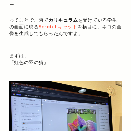
ー
ってことで、隣で
カリキュラム
を受けている学生
の画面に映る
Scratch
キャット
を横目に、ネコの画
像を生成してもらったんですよ。
まずは、
「虹色の羽の猫」