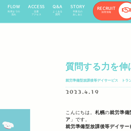
FLOW
ACCESS
Q&A
STORY
RECRUIT
利用までの
交通
よくある
卒業生の
採用情報
流れ
アクセス
質問
あしあと
質問する力を伸
就労準備型放課後等デイサービス トラ
2023.4.19
こんにちは。
札幌
の
就労準備
ア
」です。
就労準備型放課後等デイサー