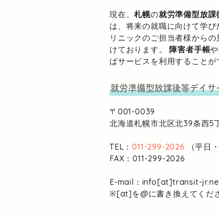
現在、
札幌
の
就労準備型放課
は、将来の就職に向けて学び
リニックのご担当者様からの
けております。
障害者手帳
や
ばサービスを利用することが
就労準備型放課後等デイサ
〒001-0039
北海道札幌市北区北39条西5丁
TEL：
011-299-2026
（平日・1
FAX：011-299-2026
E-mail：info[at]transit-jr.ne
※[at]を@に書き換えてくだ