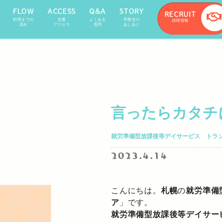
FLOW
ACCESS
Q&A
STORY
RECRUIT
利用までの
交通
よくある
卒業生の
採用情報
流れ
アクセス
質問
あしあと
言ったらカタチ
就労準備型放課後等デイサービス トラ
2023.4.14
こんにちは。
札幌
の
就労準備
ア
」です。
就労準備型放課後等デイサー