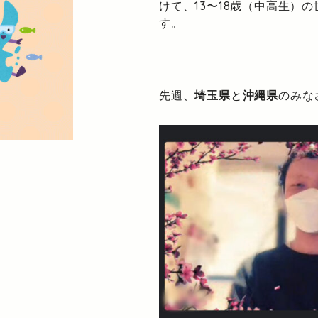
けて、13〜18歳（中高生）
す。
先週、
埼玉県
と
沖縄県
のみな