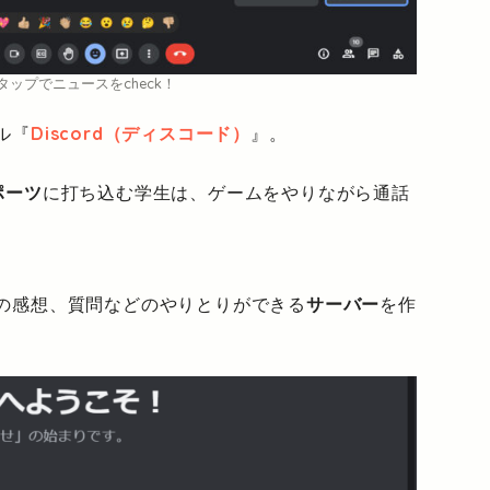
タップでニュースをcheck！
ル『
Discord（ディスコード）
』。
ポーツ
に打ち込む学生は、ゲームをやりながら通話
の感想、質問などのやりとりができる
サーバー
を作