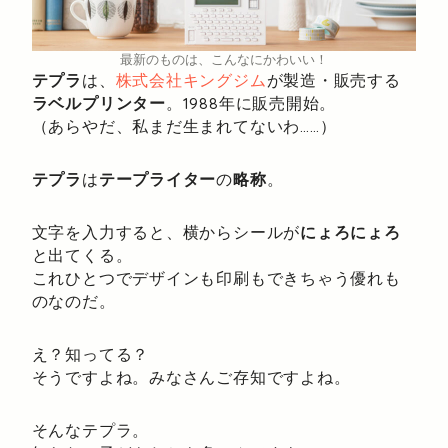
最新のものは、こんなにかわいい！
テプラ
は、
株式会社キングジム
が製造・販売する
ラベルプリンター
。1988年に販売開始。
（あらやだ、私まだ生まれてないわ……）
テプラ
は
テープライター
の
略称
。
文字を入力すると、横からシールが
にょろにょろ
と出てくる。
これひとつでデザインも印刷もできちゃう優れも
のなのだ。
え？知ってる？
そうですよね。みなさんご存知ですよね。
そんなテプラ。