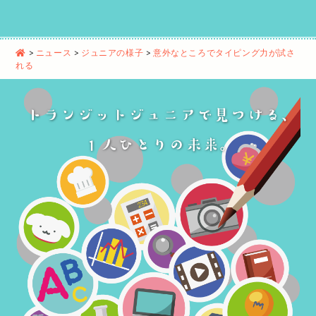
>
ニュース
>
ジュニアの様子
>
意外なところでタイピング力が試さ
れる