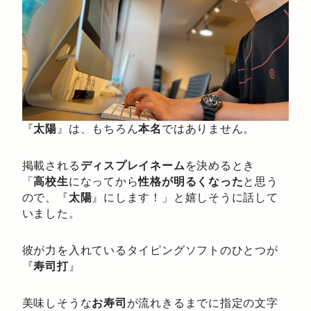
『
太陽
』は、もちろん
本名
ではありません。
掲載される
ディスプレイネーム
を決めるとき
「
高校生
になってから
性格が明るくなった
と思う
ので、『
太陽
』にします！」と嬉しそうに話して
いました。
彼が力を入れているタイピングソフトのひとつが
『
寿司打
』
美味しそうな
お寿司
が流れきるまでに指定の文字