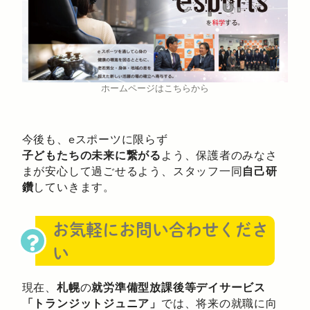
ホームページはこちらから
今後も、eスポーツに限らず
子どもたちの未来に繋がる
よう、保護者のみなさ
まが安心して過ごせるよう、スタッフ一同
自己研
鑽
していきます。
お気軽にお問い合わせくださ
い
現在、
札幌
の
就労準備型放課後等デイサービス
「トランジットジュニア」
では、将来の就職に向