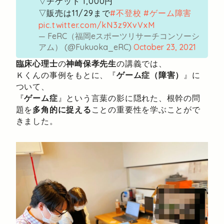
▽チケット 1,000円
▽販売は11/29まで
#不登校
#ゲーム障害
pic.twitter.com/kN3z9XvVxM
— FeRC（福岡eスポーツリサーチコンソーシ
アム） (@Fukuoka_eRC)
October 23, 2021
臨床心理士
の
神崎保孝先生
の講義では、
Ｋくんの事例をもとに、『
ゲーム症（障害）
』に
ついて、
『
ゲーム症
』という言葉の影に隠れた、根幹の問
題を
多角的に捉える
ことの重要性を学ぶことがで
きました。