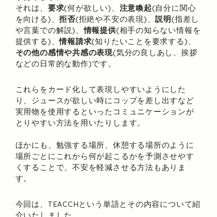
それは、
要求
(何が欲しい)、
注意喚起
(自分に関心
を向ける)、
拒否
(拒絶や不安の表現)、
説明
(指差し
や言葉での解説)、
情報提供
(相手の知らない情報を
提供する)、
情報請求
(知りたいことを要求する)、
その他の感情や共感の表現
(気分の良しあし、挨拶
などの日常的な動作)です。
これらをカード化して表現しやすいようにした
り、ジュースが欲しい時にコップを差し出すなど
実用物を使用するといったコミュニケーションが
とりやすい方法を用いたりします。
ほかにも、勉強する場所、休憩する場所のように
場所ごとにこれから何が起こるかを予測させやす
くすることで、不安を軽減させる方法もありま
す。
今回は、TEACCHという単語とその内容について紹
介いたしました。