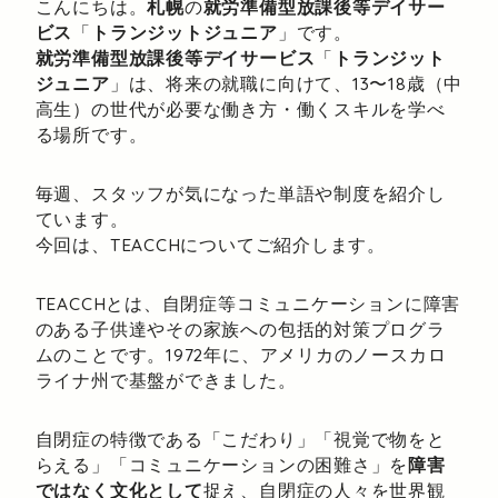
こんにちは。
札幌
の
就労準備型放課後等デイサー
ビス
「
トランジットジュニア
」です。
就労準備型放課後等デイサービス
「
トランジット
ジュニア
」は、将来の就職に向けて、13〜18歳（中
高生）の世代が必要な働き方・働くスキルを学べ
る場所です。
毎週、スタッフが気になった単語や制度を紹介し
ています。
今回は、TEACCHについてご紹介します。
TEACCHとは、自閉症等コミュニケーションに障害
のある子供達やその家族への包括的対策プログラ
ムのことです。1972年に、アメリカのノースカロ
ライナ州で基盤ができました。
自閉症の特徴である「こだわり」「視覚で物をと
らえる」「コミュニケーションの困難さ」を
障害
ではなく文化として
捉え、自閉症の人々を世界観