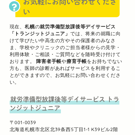
お気軽にお問い合わせくださ
い
現在、
札幌
の
就労準備型放課後等デイサービス
「トランジットジュニア」
では、将来の就職に向
けて学びたい中高生の方やその保護者のみなさ
ま、学校やクリニックのご担当者様からの見学・
利用体験・ご相談・ご質問などを随時受け付けて
おります。
障害者手帳
や
療育手帳
をお持ちでない
方も、医師の診断があればサービスを利用するこ
とができますので、お気軽にお問い合わせくださ
い。
就労準備型放課後等デイサービス
トラ
ンジットジュニア
〒001-0039
北海道札幌市北区北39条西5丁目1-1
K39ビル2階