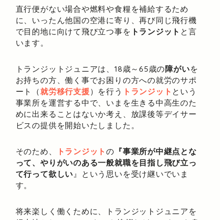
直行便がない場合や燃料や食糧を補給するため
に、いったん他国の空港に寄り、再び同じ飛行機
で目的地に向けて飛び立つ事を
トランジット
と言
います。
トランジットジュニアは、18歳～65歳の
障がい
を
お持ちの方、働く事でお困りの方への就労のサポ
ート（
就労移行支援
）を行う
トランジット
という
事業所を運営する中で、いまを生きる中高生のた
めに出来ることはないか考え、放課後等デイサー
ビスの提供を開始いたしました。
そのため、
トランジット
の
『事業所が中継点とな
って、やりがいのある一般就職を目指し飛び立っ
て行って欲しい
』という思いを受け継いでいま
す。
将来楽しく働くために、トランジットジュニアを